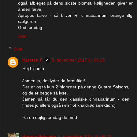
også afbleget på dens sidste blomst, køligheden giver en
anden farve.
Apropos farve - så bliver R. cinnabarinum orange iflg.
sælgeren.
God søndag
Svar
Svar
Karsten F
5. november 2017 kl. 08.35
Hej Lisbeth
Jamen ja, det lyder da fornuftigt!
Der er også kun 2 blomster på denne Quatre Saisons,
og de er begge så lyse.
Jamen så får du den klassiske cinnabarinum - den
findes jo ellers også i en flot knaldrød selektion:)
Ha en dejlig søndag du med
Høneballehaven
5. november 2017 kl. 08.40