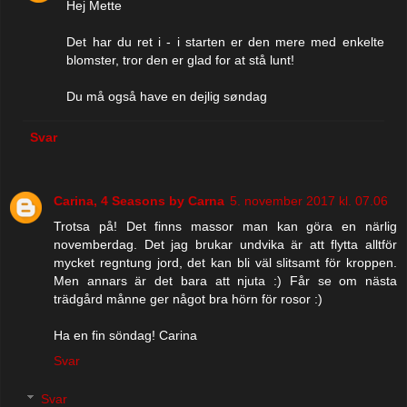
Hej Mette
Det har du ret i - i starten er den mere med enkelte
blomster, tror den er glad for at stå lunt!
Du må også have en dejlig søndag
Svar
Carina, 4 Seasons by Carna
5. november 2017 kl. 07.06
Trotsa på! Det finns massor man kan göra en närlig
novemberdag. Det jag brukar undvika är att flytta alltför
mycket regntung jord, det kan bli väl slitsamt för kroppen.
Men annars är det bara att njuta :) Får se om nästa
trädgård månne ger något bra hörn för rosor :)
Ha en fin söndag! Carina
Svar
Svar